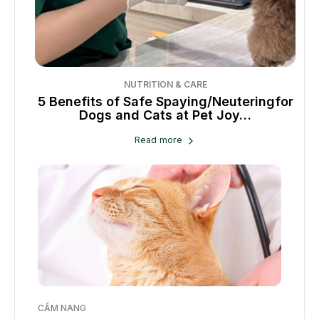
NUTRITION & CARE
gs
5 Benefits of Safe Spaying/Neutering
for
Vac
Dogs and Cats at Pet Joy…
Read more
Slide 3 of 6
CẨM NANG
CẨM