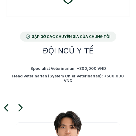
HOSPITAL
Advanced care. Happier pets.
BOOK APPOINTMENT
GẶP GỠ CÁC CHUYÊN GIA CỦA CHÚNG TÔI
ĐỘI NGŨ Y TẾ
24/7 Emergency Hotline: 0979063460
Specialist Veterinarian: +300,000 VND
Head Veterinarian (System Chief Veterinarian): +500,000
VND