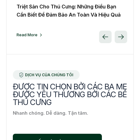
hững
Triệt Sản Cho Thú Cưng: Những Điều Bạn
Tri
Cần Biết Để Đảm Bảo An Toàn Và Hiệu Quả
Như
Read More
Rea
DỊCH VỤ CỦA CHÚNG TÔI
ĐƯỢC TIN CHỌN BỞI CÁC BA MẸ
ĐƯỢC YÊU THƯƠNG BỞI CÁC BÉ
THÚ CƯNG
Nhanh chóng. Dễ dàng. Tận tâm.