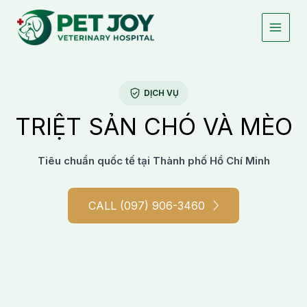
Skip
to
content
DỊCH VỤ
TRIỆT SẢN CHÓ VÀ MÈO
Tiêu chuẩn quốc tế tại Thành phố Hồ Chí Minh
Spaying and neutering
dogs and cat
CALL (097) 906-3460