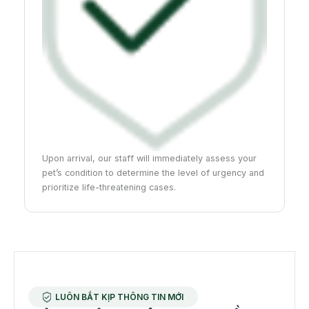
Upon arrival, our staff will immediately assess your
O
d
pet’s condition to determine the level of urgency and
b
prioritize life-threatening cases.
m
LUÔN BẮT KỊP THÔNG TIN MỚI