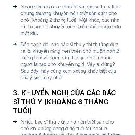
Nhân viên của các mái ấm và bác sĩ thú y làm
chung thường khuyên nên triệt sản sớm cho
chó (khoảng 2 tháng tuổi). Mặt khác, các nhà
lai tạo có thể khuyên nên thiến chó muộn hơn
một xíu.
Bên cạnh đó, các bác sĩ thú y thì thường đưa
ra lời khuyên rằng nên thiến chó muộn hơn 2
tháng tuổi và sớm hơn thời gian mà những
người lai tạo chó khuyến nghị. Vậy ai đúng?
Sau đây, hãy cùng xem xét sự khác biệt của
các ý kiến này nhé!
3. KHUYẾN NGHỊ CỦA CÁC BÁC
SĨ THÚ Y (KHOẢNG 6 THÁNG
TUỔI)
Nhiều bác sĩ thú y ủng hộ nên triệt sản cho
chó khi chúng đang ở độ tuổi tốt nhất là