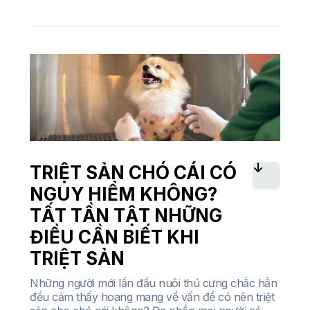
TRIỆT SẢN CHÓ CÁI CÓ
NGUY HIỂM KHÔNG?
TẤT TẦN TẬT NHỮNG
ĐIỀU CẦN BIẾT KHI
TRIỆT SẢN
Những người mới lần đầu nuôi thú cưng chắc hẳn
đều cảm thấy hoang mang về vấn đề có nên triệt