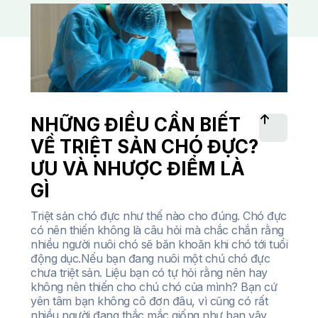
NHỮNG ĐIỀU CẦN BIẾT
VỀ TRIỆT SẢN CHÓ ĐỰC?
ƯU VÀ NHƯỢC ĐIỂM LÀ
GÌ
Triệt sản chó đực như thế nào cho đúng. Chó đực
có nên thiến không là câu hỏi mà chắc chắn rằng
nhiều người nuôi chó sẽ băn khoăn khi chó tới tuổi
động dục.Nếu bạn đang nuôi một chú chó đực
chưa triệt sản. Liệu bạn có tự hỏi rằng nên hay
không nên thiến cho chú chó của mình? Bạn cứ
yên tâm bạn không cô đơn đâu, vì cũng có rất
nhiều người đang thắc mắc giống như bạn vậy.