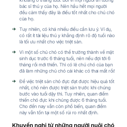
khoảng 6 tháng tuổi. Bởi vì mọi người tin tưởng
bác sĩ thú y của họ. Nên hầu hết mọi người
đều cảm thấy đây là điều tốt nhất cho chú chó
của họ.
Tuy nhiên, có khá nhiều điều cần lưu ý. Ví dụ,
có rất ít tài liệu thú y khẳng định rõ độ tuổi nào
là tối ưu nhất cho việc triệt sản.
Vì một số chú chó có thể trưởng thành về mặt
sinh dục trước 6 tháng tuổi, nên nếu đợi tới 6
tháng rồi mới thiến. Thì có lẽ chú chó của bạn
đã làm những chú chó cái khác có thai mất rồi!
Để việc triệt sản chó đực đạt được hiệu quả tốt
nhất, chó nên được triệt sản trước khi chúng
bước vào tuổi dậy thì. Tuy nhiên, quan điểm
thiến chó đực khi chúng được 6 tháng tuổi.
Cho đến nay vẫn còn phổ biến, quan điểm
này vẫn tồn tại một số rủi ro nhất định.
Khuyến nghị từ những người nuôi chó