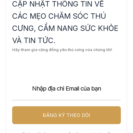
CẬP NHẬT THÔNG TIN VỀ
CÁC MẸO CHĂM SÓC THÚ
CƯNG, CẨM NANG SỨC KHỎE
VÀ TIN TỨC.
Hãy tham gia cộng đồng yêu thú cưng của chúng tôi!
N
e
w
s
l
e
t
t
ĐĂNG KÝ THEO DÕI
e
r
S