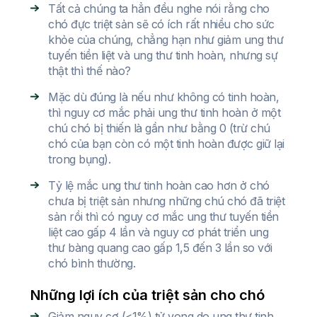
Tất cả chúng ta hẳn đều nghe nói rằng cho
chó đực triệt sản sẽ có ích rất nhiều cho sức
khỏe của chúng, chẳng hạn như giảm ung thư
tuyến tiền liệt và ung thư tinh hoàn, nhưng sự
thật thì thế nào?
Mặc dù đúng là nếu như không có tinh hoàn,
thì nguy cơ mắc phải ung thư tinh hoàn ở một
chú chó bị thiến là gần như bằng 0 (trừ chú
chó của bạn còn có một tinh hoàn được giữ lại
trong bụng).
Tỷ lệ mắc ung thư tinh hoàn cao hơn ở chó
chưa bị triệt sản nhưng những chú chó đã triệt
sản rồi thì có nguy cơ mắc ung thư tuyến tiền
liệt cao gấp 4 lần và nguy cơ phát triển ung
thư bàng quang cao gấp 1,5 đến 3 lần so với
chó bình thường.
Những lợi ích của triệt sản cho chó
Giảm nguy cơ (<1%) tử vong do ung thư tinh