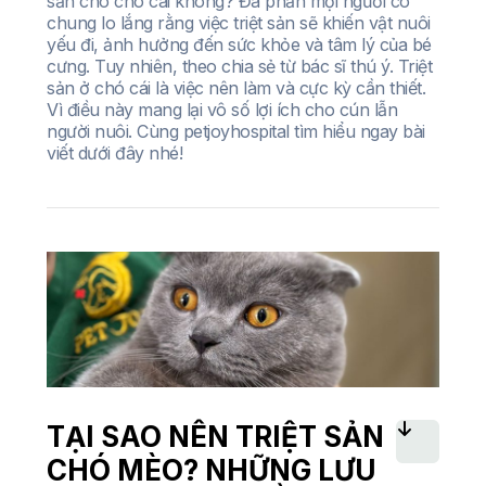
sản cho chó cái không? Đa phần mọi người có
chung lo lắng rằng việc triệt sản sẽ khiến vật nuôi
yếu đi, ảnh hưởng đến sức khỏe và tâm lý của bé
cưng. Tuy nhiên, theo chia sẻ từ bác sĩ thú ý. Triệt
sản ở chó cái là việc nên làm và cực kỳ cần thiết.
Vì điều này mang lại vô số lợi ích cho cún lẫn
người nuôi. Cùng petjoyhospital tìm hiểu ngay bài
viết dưới đây nhé!
TẠI SAO NÊN TRIỆT SẢN
CHÓ MÈO? NHỮNG LƯU