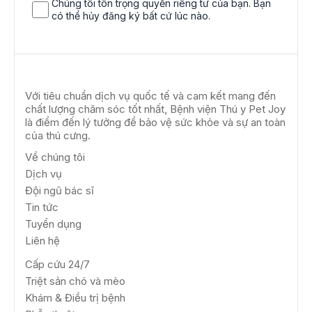
Chúng tôi tôn trọng quyền riêng tư của bạn. Bạn
i
có thể hủy đăng ký bất cứ lúc nào.
g
n
u
p
Với tiêu chuẩn dịch vụ quốc tế và cam kết mang đến
chất lượng chăm sóc tốt nhất, Bệnh viện Thú y Pet Joy
là điểm đến lý tưởng để bảo vệ sức khỏe và sự an toàn
của thú cưng.
Về chúng tôi
Dịch vụ
Đội ngũ bác sĩ
Tin tức
Tuyển dụng
Liên hệ
Cấp cứu 24/7
Triệt sản chó và mèo
Khám & Điều trị bệnh