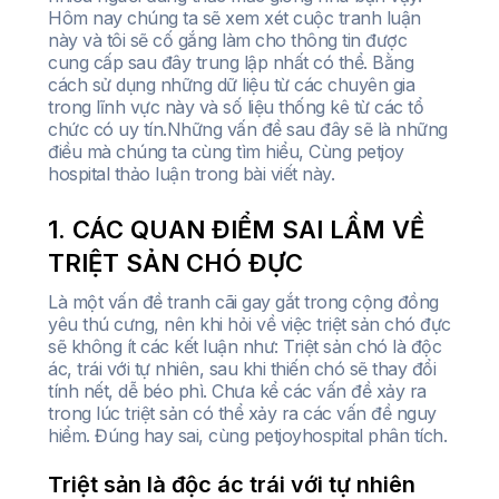
Hôm nay chúng ta sẽ xem xét cuộc tranh luận
này và tôi sẽ cố gắng làm cho thông tin được
cung cấp sau đây trung lập nhất có thể. Bằng
cách sử dụng những dữ liệu từ các chuyên gia
trong lĩnh vực này và số liệu thống kê từ các tổ
chức có uy tín.Những vấn đề sau đây sẽ là những
điều mà chúng ta cùng tìm hiểu, Cùng petjoy
hospital thảo luận trong bài viết này.
1. CÁC QUAN ĐIỂM SAI LẦM VỀ
TRIỆT SẢN CHÓ ĐỰC
Là một vấn đề tranh cãi gay gắt trong cộng đồng
yêu thú cưng, nên khi hỏi về việc triệt sản chó đực
sẽ không ít các kết luận như: Triệt sản chó là độc
ác, trái với tự nhiên, sau khi thiến chó sẽ thay đổi
tính nết, dễ béo phì. Chưa kể các vấn đề xảy ra
trong lúc triệt sản có thể xảy ra các vấn đề nguy
hiểm. Đúng hay sai, cùng petjoyhospital phân tích.
Triệt sản là độc ác trái với tự nhiên